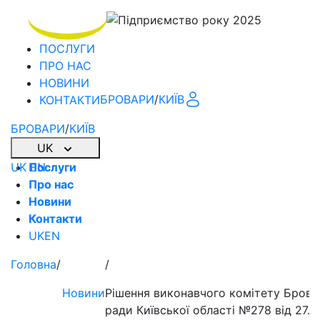
ПОСЛУГИ
ПРО НАС
НОВИНИ
БРОВАРИ
/
КИЇВ
КОНТАКТИ
БРОВАРИ
/
КИЇВ
UK
UK
Послуги
EN
Про нас
Новини
Контакти
UK
EN
Головна
/
/
Новини
Рішення виконавчого комітету Бровар
ради Київської області №278 від 27.0