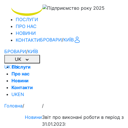
ПОСЛУГИ
ПРО НАС
НОВИНИ
БРОВАРИ
/
КИЇВ
КОНТАКТИ
БРОВАРИ
/
КИЇВ
UK
UK
Послуги
EN
Про нас
Новини
Контакти
UK
EN
Головна
/
/
Новини
Звіт про виконані роботи в період з 0
31.01.2023: