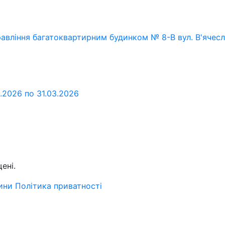
равління багатоквартирним будинком № 8-В вул. В'ячес
3.2026 по 31.03.2026
ені.
ини
Політика приватності