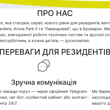
ПРО НАС
ія, яка створює сервіс нового рівня для резидентів жит
Gardens, Krona Park II та "Лавандовий", що в Броварах.
рах, злагодженої роботи технічних систем та зручної к
 безтурботним, а кожна деталь — досконалою.
ПЕРЕВАГИ ДЛЯ РЕЗИДЕНТІ
Зручна комунікація
и завжди поруч — через офіційний Telegram-
Ми берем
нал, чат-бот, особистий кабінет або контакт-
насолодж
нтр 24/7.
вашого д