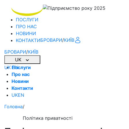
ПОСЛУГИ
ПРО НАС
НОВИНИ
БРОВАРИ
/
КИЇВ
КОНТАКТИ
БРОВАРИ
/
КИЇВ
UK
UK
Послуги
EN
Про нас
Новини
Контакти
UK
EN
Головна
/
Політика приватності